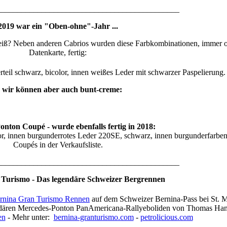
_____________________________________________
2019 war ein "Oben-ohne"-Jahr ...
iß? Neben anderen Cabrios wurden diese Farbkombinationen, immer o
Datenkarte, fertig:
rteil schwarz, bicolor, innen weißes Leder mit schwarzer Paspelierung.
.. wir können aber auch bunt-creme:
nton Coupé - wurde ebenfalls fertig in 2018:
lor, innen burgunderrotes Leder 220SE, schwarz, innen burgunderfarbe
Coupés in der Verkaufsliste.
_____________________________________________
Turismo - Das legendäre Schweizer Bergrennen
rnina Gran Turismo Rennen
auf dem Schweizer Bernina-Pass bei St. M
egendären Mercedes-Ponton PanAmericana-Rallyeboliden von Thomas Ha
en
- Mehr unter:
bernina-granturismo.com
-
petrolicious.com