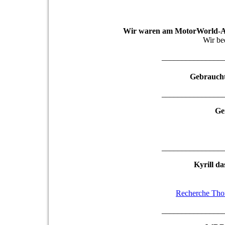
Wir waren am MotorWorld-Are
Wir be
_______________
Gebraucht
_______________
Ge
_______________
Kyrill d
Recherche Th
_______________