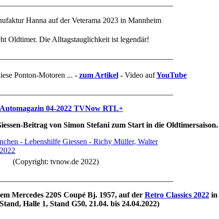
_____________________________________________
ufaktur Hanna auf der Veterama 2023 in Mannheim
ht Oldtimer. Die Alltagstauglichkeit ist legendär!
_____________________________________________
iese Ponton-Motoren ...
-
zum Artikel
-
Video auf
YouTube
_____________________________________________
 Automagazin 04-2022 TVNow RTL+
essen-Beitrag von Simon Stefani zum Start in die Oldtimersaison.
hen - Lebenshilfe Giessen - Richy Müller, Walter
 2022
(Copyright: tvnow.de 2022)
_____________________________________________
em Mercedes 220S Coupé Bj. 1957, auf der
Retro Classics 2022
in 
-Stand, Halle 1, Stand G50, 21.04. bis 24.04.2022)