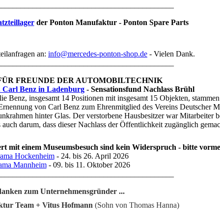
_____________________________________________
tzteillager
der Ponton Manufaktur - Ponton Spare Parts
teilanfragen an:
info@mercedes-ponton-shop.de
- Vielen Dank.
_____________________________________________
 FÜR FREUNDE DER AUTOMOBILTECHNIK
 Carl Benz in Ladenburg
- Sensationsfund Nachlass Brühl
ie Benz, insgesamt 14 Positionen mit insgesamt 15 Objekten, stammen 
 Ernennung von Carl Benz zum Ehrenmitglied des Vereins Deutscher M
nkrahmen hinter Glas. Der verstorbene Hausbesitzer war Mitarbeiter b
auch darum, dass dieser Nachlass der Öffentlichkeit zugänglich gemac
rt mit einem Museumsbesuch sind kein Widerspruch - bitte vorm
rama Hockenheim
- 24. bis 26. April 2026
rama Mannheim
- 09. bis 11. Oktober 2026
_____________________________________________
anken zum Unternehmensgründer ...
ktur Team + Vitus Hofmann
(Sohn von Thomas Hanna)