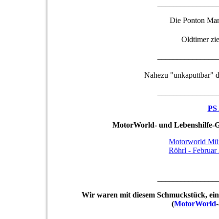
_______________
Die Ponton Man
Oldtimer zie
_______________
Nahezu "unkaputtbar" d
_______________
PS
MotorWorld- und Lebenshilfe-Gi
Motorworld Münc
Röhrl - Februar
_______________
Wir waren mit diesem Schmuckstück, ein
(
MotorWorld