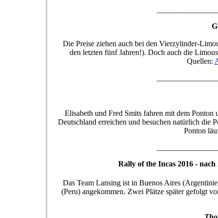
_______________
G
Die Preise ziehen auch bei den Vierzylinder-Limo
den letzten fünf Jahren!). Doch auch die Limousi
Quellen:
A
_______________
Elisabeth und Fred Smits fahren mit dem Ponton u
Deutschland erreichen und besuchen natürlich die P
Ponton läu
_______________
Rally of the Incas 2016 - nach
Das Team Lansing ist in Buenos Aires (Argentinie
(Peru) angekommen. Zwei Plätze später gefolgt vo
Tho