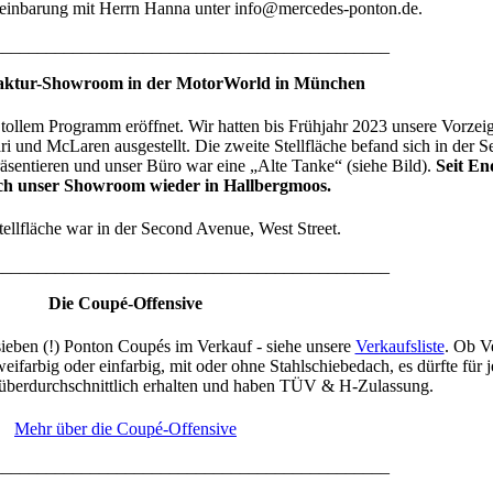
reinbarung mit Herrn Hanna unter info@mercedes-ponton.de.
_____________________________________________
ktur-Showroom in der MotorWorld in München
tollem Programm eröffnet. Wir hatten bis Frühjahr 2023 unsere Vorzei
i und McLaren ausgestellt. Die zweite Stellfläche befand sich in der 
äsentieren und unser Büro war eine „Alte Tanke“ (siehe Bild).
Seit En
ich unser Showroom wieder in Hallbergmoos.
tellfläche war in der Second Avenue, West Street.
_____________________________________________
Die Coupé-Offensive
sieben (!) Ponton Coupés im Verkauf - siehe unsere
Verkaufsliste
. Ob V
weifarbig oder einfarbig, mit oder ohne Stahlschiebedach, es dürfte für
d überdurchschnittlich erhalten und haben TÜV & H-Zulassung.
Mehr über die Coupé-Offensive
_____________________________________________