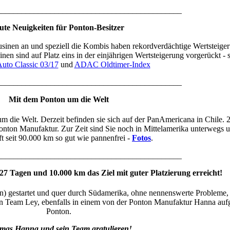
_____________________________________________
ute Neuigkeiten für Ponton-Besitzer
usinen an und speziell die Kombis haben rekordverdächtige Wertsteig
nen sind auf Platz eins in der einjährigen Wertsteigerung vorgerückt - 
uto Classic 03/17
und
ADAC Oldtimer-Index
_____________________________________________
Mit dem Ponton um die Welt
m die Welt. Derzeit befinden sie sich auf der PanAmericana in Chile. 
onton Manufaktur. Zur Zeit sind Sie noch in Mittelamerika unterwegs 
ft seit 90.000 km so gut wie pannenfrei -
Fotos
.
_____________________________________________
 27 Tagen und 10.000 km das Ziel mit guter Platzierung erreicht!
n) gestartet und quer durch Südamerika, ohne nennenswerte Probleme, 
n Team Ley, ebenfalls in einem von der Ponton Manufaktur Hanna auf
Ponton.
mas Hanna und sein Team gratulieren!