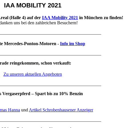
IAA MOBILITY 2021
al (Halle 4) auf der
IAA Mobility 2021
in München zu finden!
danken uns bei den zahlreichen Besuchern!
_____________________________________________
e Mercedes-Ponton-Motoren -
Info im Shop
_____________________________________________
rade reingekommen, schon verkauft:
Zu unseren aktuellen Angeboten
_____________________________________________
as Vergaserpferd – Spart bis zu 10% Benzin
omas Hanna
und
Artikel Schrobenhausener Anzeiger
_____________________________________________