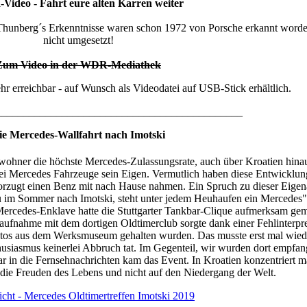
ideo - Fahrt eure alten Karren weiter
 Thunberg´s Erkenntnisse waren schon 1972 von Porsche erkannt worden
nicht umgesetzt!
Zum Video in der WDR-Mediathek
ehr erreichbar - auf Wunsch als Videodatei auf USB-Stick erhältlich.
_____________________________________________
ie Mercedes-Wallfahrt nach Imotski
inwohner die höchste Mercedes-Zulassungsrate, auch über Kroatien hinau
wei Mercedes Fahrzeuge sein Eigen. Vermutlich haben diese Entwicklun
bevorzugt einen Benz mit nach Hause nahmen. Ein Spruch zu dieser Eigen
im Sommer nach Imotski, steht unter jedem Heuhaufen ein Mercedes".
Mercedes-Enklave hatte die Stuttgarter Tankbar-Clique aufmerksam ge
taufnahme mit dem dortigen Oldtimerclub sorgte dank einer Fehlinterpre
n Autos aus dem Werksmuseum gehalten wurden. Das musste erst mal wie
usiasmus keinerlei Abbruch tat. Im Gegenteil, wir wurden dort empfa
ar in die Fernsehnachrichten kam das Event. In Kroatien konzentriert m
die Freuden des Lebens und nicht auf den Niedergang der Welt.
icht - Mercedes Oldtimertreffen Imotski 2019