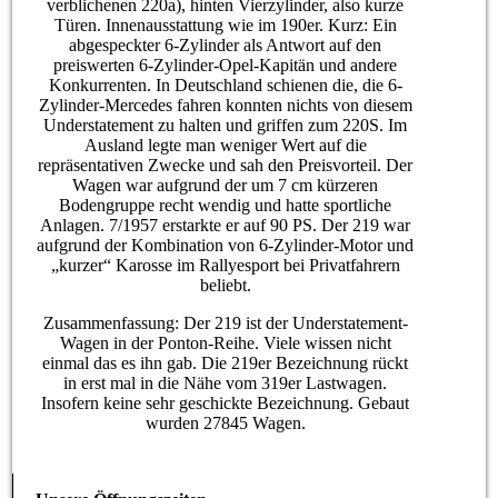
verblichenen 220a), hinten Vierzylinder, also kurze
Türen. Innenausstattung wie im 190er. Kurz: Ein
abgespeckter 6-Zylinder als Antwort auf den
preiswerten 6-Zylinder-Opel-Kapitän und andere
Konkurrenten. In Deutschland schienen die, die 6-
Zylinder-Mercedes fahren konnten nichts von diesem
Understatement zu halten und griffen zum 220S. Im
Ausland legte man weniger Wert auf die
repräsentativen Zwecke und sah den Preisvorteil. Der
Wagen war aufgrund der um 7 cm kürzeren
Bodengruppe recht wendig und hatte sportliche
Anlagen. 7/1957 erstarkte er auf 90 PS. Der 219 war
aufgrund der Kombination von 6-Zylinder-Motor und
„kurzer“ Karosse im Rallyesport bei Privatfahrern
beliebt.
Zusammenfassung: Der 219 ist der Understatement-
Wagen in der Ponton-Reihe. Viele wissen nicht
einmal das es ihn gab. Die 219er Bezeichnung rückt
in erst mal in die Nähe vom 319er Lastwagen.
Insofern keine sehr geschickte Bezeichnung. Gebaut
wurden 27845 Wagen.