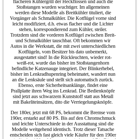
flacheren Kühlergrill der Heckflossen und auch die
Stoßstangen wurden wuchtiger. Im allgemeinen
werden diese Modelle als Breitkühler tituliert, die
Vorgänger als Schmalkühler. Die Kotflügel vorne sind
leicht modifiziert, d.h. etwas flacher und die Lichter
stehen, korrespondierend zum Kühler, steiler.
Trotzdem sind die vorderen Kotflügel zwischen Breit-
und Schmalkühler tauschbar. Oft bekommen wir
Autos in die Werkstatt, die mit zwei unterschiedlichen
Kotflügeln, vom Besitzer bis dato unbemerkt,
ausgestattet sind! In die Rückleuchten, wieder rot-
weiß-rot, wurde das bisher im Stoßstangenhorn
befindliche Katzenauge integriert. Der Blinkerhebel,
bisher im Lenkradhupenring beheimatet, wandert nun
an die Lenksäule und stellt sich automatisch zurück.
Ebenso, erste Sicherheitsanklänge, findet eine
Prallplatte ihren Weg ins Lenkrad. Die Bedienknöpfe
sind jetzt aus schwarzem Kunststoff statt aus Metall
mit Bakeliteinsätzen, dito die Verriegelungsknöpfe.
Der 180er, jetzt mit 68 PS, bekommt die Bremse vom
190er, erstarkt auf 80 PS. Bis auf den Chromschmuck
und leichte Unterschiede in der Ausstattung sind die
Modelle weitgehend identisch. Trotz dieser Tatsache
entscheiden sich fast gleich viele Käufer für den 190er