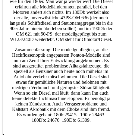
wie für den 180er. Man war ja wieder wer! Die Diesel
erfahren alle Modelländerungen parallel, bei den
Motoren ändert sich nichts. Im 180Db werkelt also
der alte, unverwüstliche 43PS-OM 636 (der noch
lange als Schiffsdiesel und Stationäraggregat bis in die
90er Jahre hinein überleben sollte!) und im 190Db der
OM 621 mit 50-PS, der modellgepflegt bis zum
W123/240D weiterlebt. OM steht für Ölmotor/Diesel.
Zusammenfassung: Die modellgepflegten, an die
Heckflossenoptik angepassten Ponton-Modelle sind
nun am Zenit Ihrer Entwicklung angekommen. Es
sind ausgereifte, problemlose Alltagsfahrzeuge, die
speziell als Benziner auch heute noch mühelos im
Autobahnverkehr mitschwimmen. Die Diesel sind
etwas für gemütliche Naturen und belohnen mit
niedrigen Verbrauch und geringster Störanfälligkeit.
Wenn so ein Diesel mal läuft, dann kann Ihn auch
keine defekte Lichtmaschine stoppen. Er benötigt ja
keinen Zündstrom. Auch Vergaserprobleme und
Kaltstart-Akrobatik mit dem Choke sind ihm fremd.
Es wurden gebaut: 180b:29415 190b: 28463
180Db: 24676 190Db: 61309.